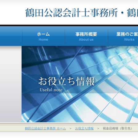
鶴田公認会計士事務所 ホーム
＞
お役立ち情報
＞ 祝金品相場（取引先）