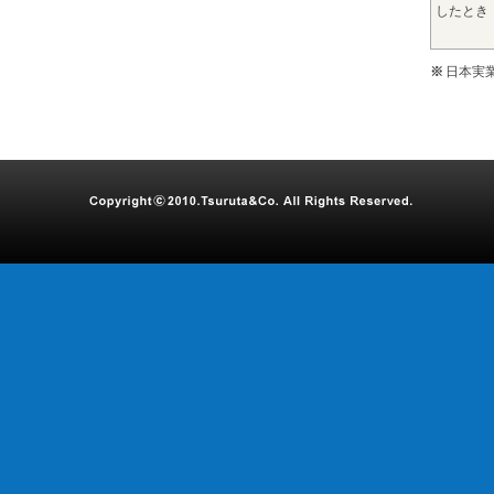
したとき
※
日本実業