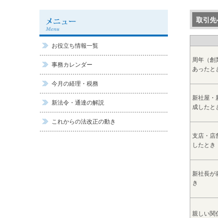
取引先
お役立ち情報一覧
周年（創
事務カレンダー
あったと
今月の経理・税務
新社屋・
新法令・通達の解説
成したと
これからの法改正の動き
支店・店
したとき
新社長が
き
親しい関